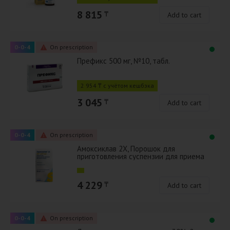
8 815
₸
Add to cart
0-0-4
On prescription
Префикс 500 мг, №10, табл.
2 954 ₸ с учётом кешбэка
3 045
₸
Add to cart
0-0-4
On prescription
Амоксиклав 2Х, Порошок для
приготовления суспензии для приема
внутрь 457 мг/5 мл 70 мл
4 229
₸
Add to cart
0-0-4
On prescription