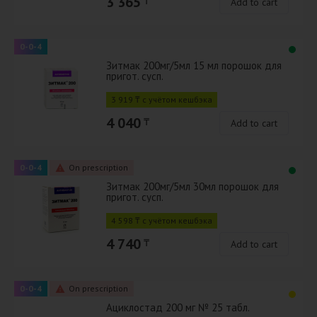
3 365
₸
Add to cart
0-0-4
Зитмак 200мг/5мл 15 мл порошок для
пригот. сусп.
3 919 ₸ с учётом кешбэка
4 040
₸
Add to cart
0-0-4
On prescription
Зитмак 200мг/5мл 30мл порошок для
пригот. сусп.
4 598 ₸ с учётом кешбэка
4 740
₸
Add to cart
0-0-4
On prescription
Ациклостад 200 мг № 25 табл.