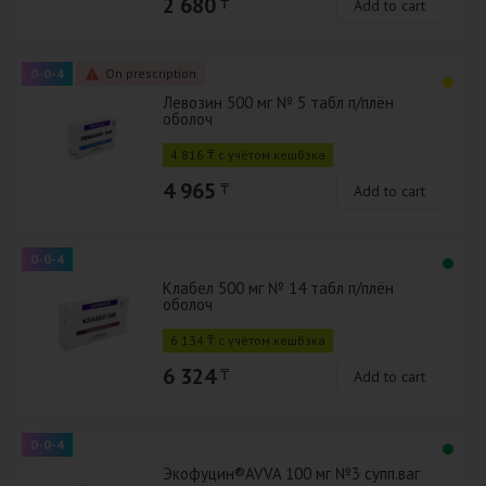
2 680
₸
Add to cart
0-0-4
On prescription
Левозин 500 мг № 5 табл п/плён
оболоч
4 816 ₸ с учётом кешбэка
4 965
₸
Add to cart
0-0-4
Клабел 500 мг № 14 табл п/плён
оболоч
6 134 ₸ с учётом кешбэка
6 324
₸
Add to cart
0-0-4
Экофуцин®AVVA 100 мг №3 супп.ваг