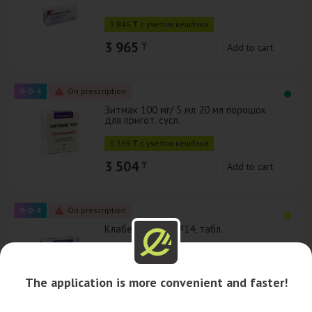
3 846 ₸ с учётом кешбэка
3 965
₸
Add to cart
0-0-4
On prescription
Зитмак 100 мг/ 5 мл 20 мл порошок
для пригот. сусп.
3 399 ₸ с учётом кешбэка
3 504
₸
Add to cart
0-0-4
On prescription
Клабел 250 мг, №14, табл.
4 171 ₸ с учётом кешбэка
The application is more convenient and faster!
4 300
₸
Add to cart