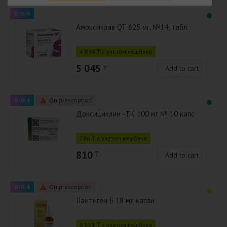
0-0-4
Амоксиклав QT 625 мг, №14, табл.
4 894 ₸ с учётом кешбэка
5 045
₸
Add to cart
0-0-4
On prescription
Доксициклин -ТК 100 мг № 10 капс
786 ₸ с учётом кешбэка
810
₸
Add to cart
0-0-4
On prescription
Лантиген Б 18 мл капли
8 551 ₸ с учётом кешбэка