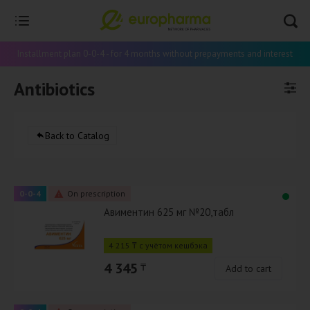
Installment plan 0-0-4 - for 4 months without prepayments and interest
Antibiotics
Back to Catalog
0-0-4
On prescription
Авиментин 625 мг №20,табл
4 215 ₸ с учётом кешбэка
4 345
₸
Add to cart