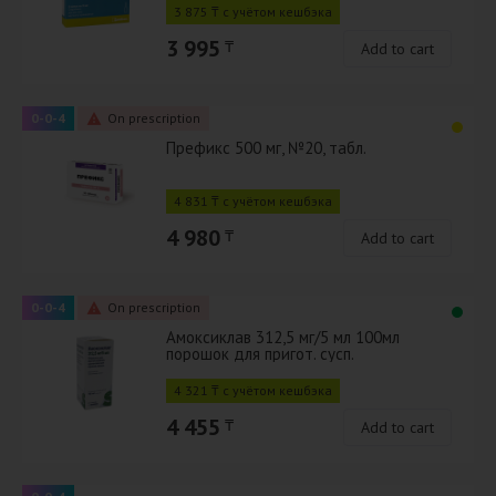
3 875 ₸ с учётом кешбэка
3 995
₸
Add to cart
0-0-4
On prescription
Префикс 500 мг, №20, табл.
4 831 ₸ с учётом кешбэка
4 980
₸
Add to cart
0-0-4
On prescription
Амоксиклав 312,5 мг/5 мл 100мл
порошок для пригот. сусп.
4 321 ₸ с учётом кешбэка
4 455
₸
Add to cart