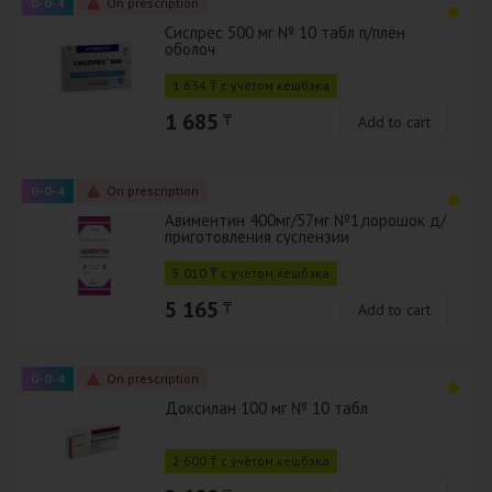
0-0-4
On prescription
Сиспрес 500 мг № 10 табл п/плён
оболоч
1 634 ₸ с учётом кешбэка
1 685
₸
Add to cart
0-0-4
On prescription
Авиментин 400мг/57мг №1,порошок д/
приготовления суспензии
5 010 ₸ с учётом кешбэка
5 165
₸
Add to cart
0-0-4
On prescription
Доксилан 100 мг № 10 табл
2 600 ₸ с учётом кешбэка