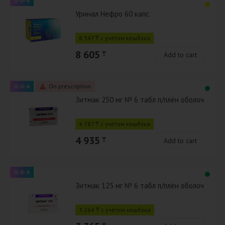
0-0-4
Уринал Нефро 60 капс.
8 347 ₸ с учётом кешбэка
8 605
₸
Add to cart
0-0-4
On prescription
Зитмак 250 мг № 6 табл п/плён оболоч
4 787 ₸ с учётом кешбэка
4 935
₸
Add to cart
0-0-4
Зитмак 125 мг № 6 табл п/плён оболоч
3 264 ₸ с учётом кешбэка