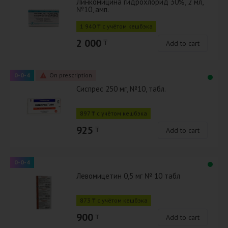
Линкомицина гидрохлорид 30%, 2 мл,
№10, амп.
1 940 ₸ с учётом кешбэка
2 000
₸
Add to cart
0-0-4
On prescription
Сиспрес 250 мг, №10, табл.
897 ₸ с учётом кешбэка
925
₸
Add to cart
0-0-4
Левомицетин 0,5 мг № 10 табл
873 ₸ с учётом кешбэка
900
₸
Add to cart