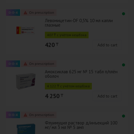
0-0-4
On prescription
Левомицетин-DF 0,5% 10 мл капли
глазные
407 ₸ с учётом кешбэка
420
₸
Add to cart
0-0-4
On prescription
Амоксиклав 625 мг № 15 табл п/плён
оболоч
4 122 ₸ с учётом кешбэка
4 250
₸
Add to cart
0-0-4
On prescription
Флуимуцил раствор д/инъекций 100
мг/ мл 3 мл № 5 амп