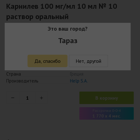
Карнилев 100 мг/мл 10 мл № 10
раствор оральный
Это ваш город?
7 080
₸
Тараз
6 868 ₸ с учётом кешбэка
Наличие
Есть в наличии
Да, спасибо
Нет, другой
Модель
5201650614042
Страна
Греция
Производитель
Help S.A.
В корзину
Рассрочка 0-0-4
1 770 x 4 мес.